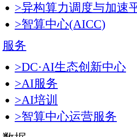
>异构算力调度与加速
>智算中心(AICC)
服务
>DC·AI生态创新中心
>AI服务
>AI培训
>智算中心运营服务