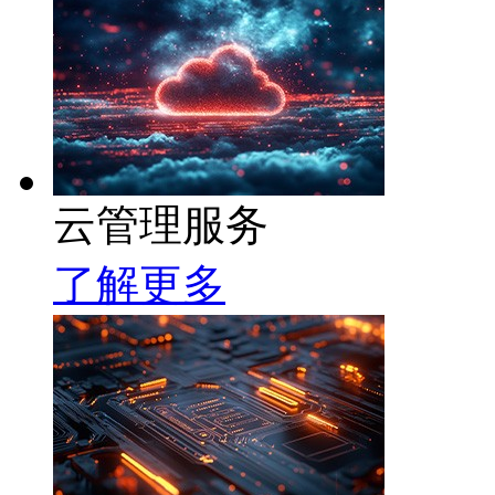
云管理服务
了解更多