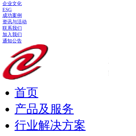
企业文化
ESG
成功案例
资讯与活动
联系我们
加入我们
通知公告
首页
产品及服务
行业解决方案