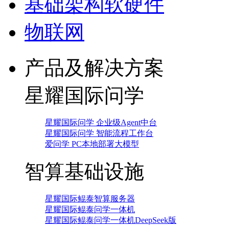
基础架构软硬件
物联网
产品及解决方案
星耀国际问学
星耀国际问学 企业级Agent中台
星耀国际问学 智能流程工作台
爱问学 PC本地部署大模型
智算基础设施
星耀国际鲲泰智算服务器
星耀国际鲲泰问学一体机
星耀国际鲲泰问学一体机DeepSeek版