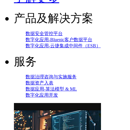
产品及解决方案
数据安全管控平台
数字化应用-Bluenic客户数据平台
数字化应用-云捷集成中间件（ESB）
服务
数据治理咨询与实施服务
数据资产入表
数据应用-算法模型 & ML
数字化应用开发